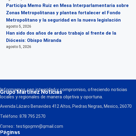
Participa Memo Ruiz en Mesa Interparlamentaria sobre
Zonas Metropolitanas y plantea fortalecer el Fondo
Metropolitano y la seguridad en la nueva legislación
agosto 5, 2026
Han sido dos años de arduo trabajo al frente de la
Diócesis: Obispo Miranda
agosto 5, 2026
Informamos con integridad y compromiso, ofreciendo noticias
Grupo Martínez Noticias
locales y regionales de manera objetiva y oportuna.
Avenida Lázaro Benavides 412 Altos, Piedras Negras, Mexico, 26070
Teléfono: 878 795 2570
Correo:: testigogmn@gmail.com
¡Descarga nuestra App!
Páginas
FM Globo