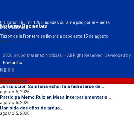
La Consentida
Política de Privacidad
Contacto
Radio
Cruzaron 185 mil 126 unidades durante julio por el Puente
Noticias Recientes
Internacional II
agosto 5, 2026
Tazón de la Frontera se llevará a cabo este 15 de agosto
agosto 5, 2026
2026 Grupo Martínez Noticias – All Right Reserved. Developed by
Freepi Inc
Read also
x
Jurisdicción Sanitaria exhorta a hidratarse de...
agosto 5, 2026
Participa Memo Ruiz en Mesa Interparlamentaria...
agosto 5, 2026
Han sido dos años de arduo...
agosto 5, 2026