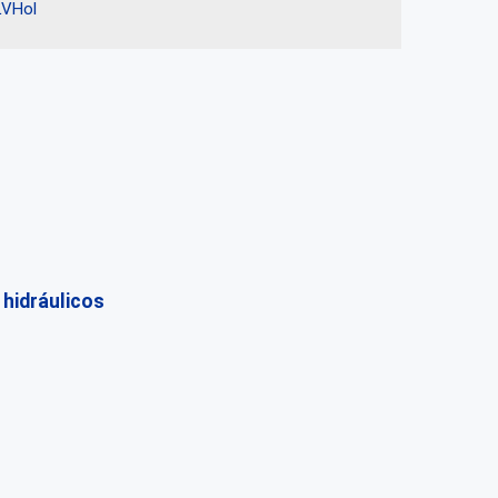
LVHol
 hidráulicos