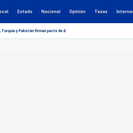
ocal
Estado
Nacional
Opinión
Texas
Interna
, Turquía y Pakistán firman pacto de defensa mutua