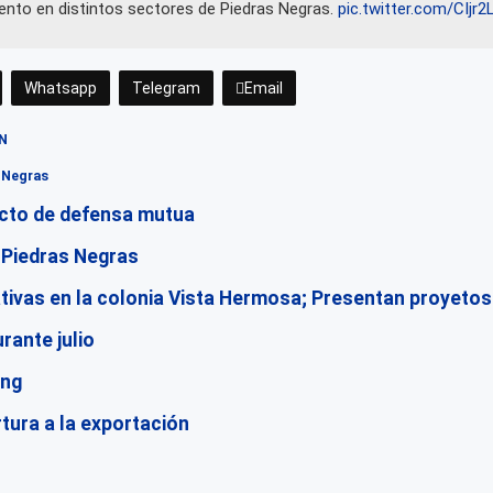
nto en distintos sectores de Piedras Negras.
pic.twitter.com/CIjr2
Whatsapp
Telegram
Email
PN
s Negras
pacto de defensa mutua
 Piedras Negras
ivas en la colonia Vista Hermosa; Presentan proyetos
rante julio
ing
tura a la exportación