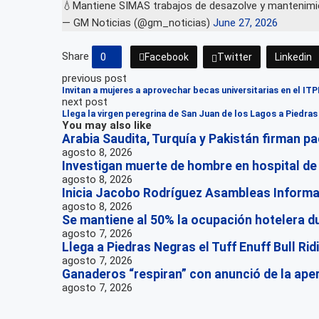
💧Mantiene SIMAS trabajos de desazolve y mantenimie
— GM Noticias (@gm_noticias)
June 27, 2026
Share
0
Facebook
Twitter
Linkedin
previous post
Invitan a mujeres a aprovechar becas universitarias en el IT
next post
Llega la virgen peregrina de San Juan de los Lagos a Piedra
You may also like
Arabia Saudita, Turquía y Pakistán firman 
agosto 8, 2026
Investigan muerte de hombre en hospital de
agosto 8, 2026
Inicia Jacobo Rodríguez Asambleas Informat
agosto 8, 2026
Se mantiene al 50% la ocupación hotelera du
agosto 7, 2026
Llega a Piedras Negras el Tuff Enuff Bull Rid
agosto 7, 2026
Ganaderos “respiran” con anunció de la aper
agosto 7, 2026