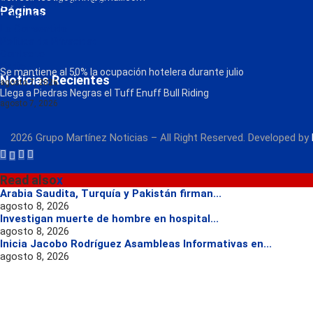
¡Descarga nuestra App!
Páginas
FM Globo
La Consentida
Política de Privacidad
Contacto
Radio
Se mantiene al 50% la ocupación hotelera durante julio
Noticias Recientes
agosto 7, 2026
Llega a Piedras Negras el Tuff Enuff Bull Riding
agosto 7, 2026
2026 Grupo Martínez Noticias – All Right Reserved. Developed by
Read also
x
Arabia Saudita, Turquía y Pakistán firman...
agosto 8, 2026
Investigan muerte de hombre en hospital...
agosto 8, 2026
Inicia Jacobo Rodríguez Asambleas Informativas en...
agosto 8, 2026