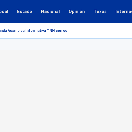
ocal
Estado
Nacional
Opinión
Texas
Interna
unda Asamblea Informativa TNH con colonos afectados por inundaciones del