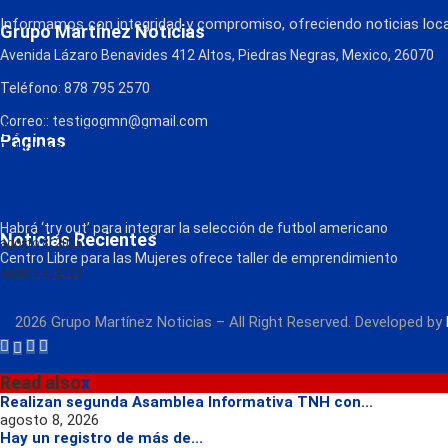
Informamos con integridad y compromiso, ofreciendo noticias local
Grupo Martínez Noticias
Avenida Lázaro Benavides 412 Altos, Piedras Negras, Mexico, 26070
Teléfono: 878 795 2570
Correo:: testigogmn@gmail.com
¡Descarga nuestra App!
Páginas
FM Globo
La Consentida
Política de Privacidad
Contacto
Radio
Habrá ‘try out’ para integrar la selección de futbol americano
Noticias Recientes
agosto 8, 2026
Centro Libre para las Mujeres ofrece taller de emprendimiento
agosto 8, 2026
2026 Grupo Martínez Noticias – All Right Reserved. Developed by
Read also
x
Realizan segunda Asamblea Informativa TNH con...
agosto 8, 2026
Hay un registro de más de...