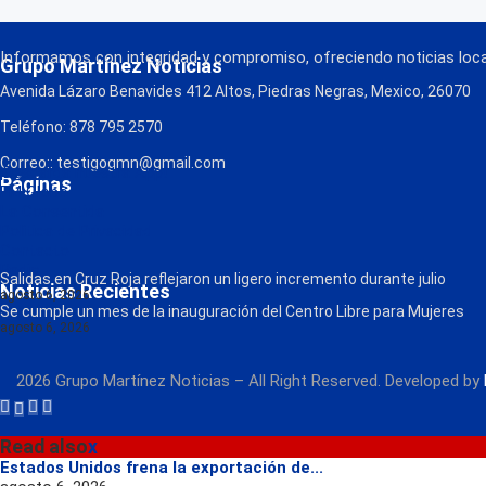
Informamos con integridad y compromiso, ofreciendo noticias local
Grupo Martínez Noticias
Avenida Lázaro Benavides 412 Altos, Piedras Negras, Mexico, 26070
Teléfono: 878 795 2570
Correo:: testigogmn@gmail.com
¡Descarga nuestra App!
Páginas
FM Globo
La Consentida
Política de Privacidad
Contacto
Radio
Salidas en Cruz Roja reflejaron un ligero incremento durante julio
Noticias Recientes
agosto 6, 2026
Se cumple un mes de la inauguración del Centro Libre para Mujeres
agosto 6, 2026
2026 Grupo Martínez Noticias – All Right Reserved. Developed by
Read also
x
Estados Unidos frena la exportación de...