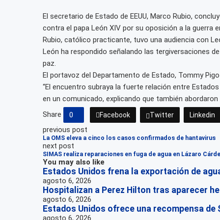
El secretario de Estado de EEUU, Marco Rubio, concluy
contra el papa León XIV por su oposición a la guerra en
Rubio, católico practicante, tuvo una audiencia con Le
León ha respondido señalando las tergiversaciones de 
paz.
El portavoz del Departamento de Estado, Tommy Pigott,
“El encuentro subraya la fuerte relación entre Estado
en un comunicado, explicando que también abordaron 
Share
0
Facebook
Twitter
Linkedin
previous post
La OMS eleva a cinco los casos confirmados de hantavirus
next post
SIMAS realiza reparaciones en fuga de agua en Lázaro Cárde
You may also like
Estados Unidos frena la exportación de agu
agosto 6, 2026
Hospitalizan a Perez Hilton tras aparecer her
agosto 6, 2026
Estados Unidos ofrece una recompensa de $25
agosto 6, 2026