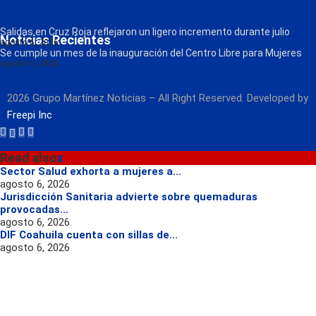
Política de Privacidad
Contacto
Radio
Salidas en Cruz Roja reflejaron un ligero incremento durante julio
Noticias Recientes
agosto 6, 2026
Se cumple un mes de la inauguración del Centro Libre para Mujeres
agosto 6, 2026
2026 Grupo Martínez Noticias – All Right Reserved. Developed by
Freepi Inc
Read also
x
Sector Salud exhorta a mujeres a...
agosto 6, 2026
Jurisdicción Sanitaria advierte sobre quemaduras
provocadas...
agosto 6, 2026
DIF Coahuila cuenta con sillas de...
agosto 6, 2026