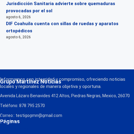
Jurisdicción Sanitaria advierte sobre quemaduras
provocadas por el sol
agosto 6, 2026
DIF Coahuila cuenta con sillas de ruedas y aparatos
ortopédicos
agosto 6, 2026
Informamos con integridad y compromiso, ofreciendo noticias
Grupo Martínez Noticias
locales y regionales de manera objetiva y oportuna.
Avenida Lázaro Benavides 412 Altos, Piedras Negras, Mexico, 26070
Teléfono: 878 795 2570
Correo:: testigogmn@gmail.com
¡Descarga nuestra App!
Páginas
FM Globo
La Consentida