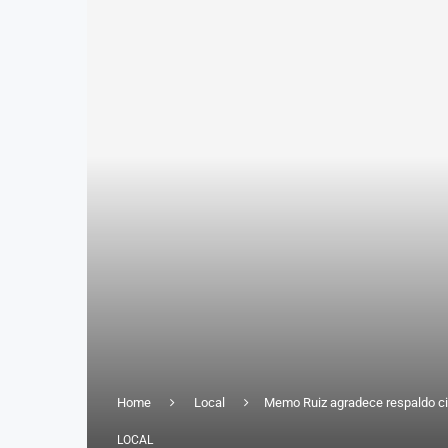
Home
Local
Memo Ruiz agradece respaldo ci
LOCAL