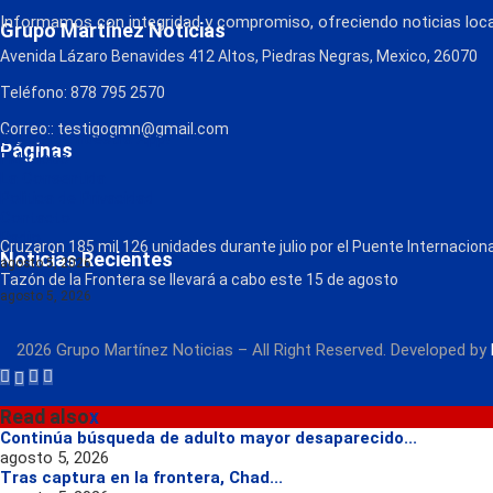
Informamos con integridad y compromiso, ofreciendo noticias local
Grupo Martínez Noticias
Avenida Lázaro Benavides 412 Altos, Piedras Negras, Mexico, 26070
Teléfono: 878 795 2570
Correo:: testigogmn@gmail.com
¡Descarga nuestra App!
Páginas
FM Globo
La Consentida
Política de Privacidad
Contacto
Radio
Cruzaron 185 mil 126 unidades durante julio por el Puente Internacional
Noticias Recientes
agosto 5, 2026
Tazón de la Frontera se llevará a cabo este 15 de agosto
agosto 5, 2026
2026 Grupo Martínez Noticias – All Right Reserved. Developed by
Read also
x
Continúa búsqueda de adulto mayor desaparecido...
agosto 5, 2026
Tras captura en la frontera, Chad...