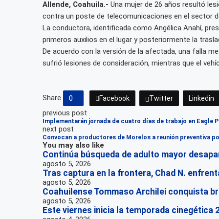
Allende, Coahuila.-
Una mujer de 26 años resultó lesi
contra un poste de telecomunicaciones en el sector de
La conductora, identificada como Angélica Anahí, pres
primeros auxilios en el lugar y posteriormente la trasl
De acuerdo con la versión de la afectada, una falla me
sufrió lesiones de consideración, mientras que el vehí
Share
0
Facebook
Twitter
Linkedin
previous post
Implementarán jornada de cuatro días de trabajo en Eagle 
next post
Convocan a productores de Morelos a reunión preventiva p
You may also like
Continúa búsqueda de adulto mayor desapar
agosto 5, 2026
Tras captura en la frontera, Chad N. enfrenta
agosto 5, 2026
Coahuilense Tommaso Archilei conquista b
agosto 5, 2026
Este viernes inicia la temporada cinegética