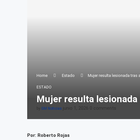
Home
Estado
Mujer resulta lesionada tras
ESTADO
Mujer resulta lesionada
junio 1, 2026
0 comments
by
GM Noticias
Por: Roberto Rojas