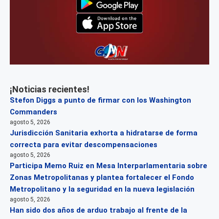
¡Noticias recientes!
Stefon Diggs a punto de firmar con los Washington
Commanders
agosto 5, 2026
Jurisdicción Sanitaria exhorta a hidratarse de forma
correcta para evitar descompensaciones
agosto 5, 2026
Participa Memo Ruiz en Mesa Interparlamentaria sobre
Zonas Metropolitanas y plantea fortalecer el Fondo
Metropolitano y la seguridad en la nueva legislación
agosto 5, 2026
Han sido dos años de arduo trabajo al frente de la