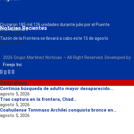
FM Globo
La Consentida
Política de Privacidad
Contacto
Radio
Cruzaron 185 mil 126 unidades durante julio por el Puente
Noticias Recientes
Internacional II
agosto 5, 2026
Tazón de la Frontera se llevará a cabo este 15 de agosto
agosto 5, 2026
2026 Grupo Martínez Noticias – All Right Reserved. Developed by
Freepi Inc
Read also
x
Continúa búsqueda de adulto mayor desaparecido...
agosto 5, 2026
Tras captura en la frontera, Chad...
agosto 5, 2026
Coahuilense Tommaso Archilei conquista bronce en...
agosto 5, 2026