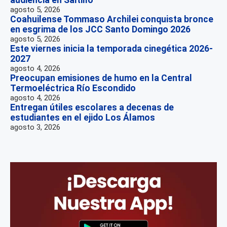
agosto 5, 2026
Coahuilense Tommaso Archilei conquista bronce
en esgrima de los JCC Santo Domingo 2026
agosto 5, 2026
Este viernes inicia la temporada cinegética 2026-
2027
agosto 4, 2026
Preocupan emisiones de humo en la Central
Termoeléctrica Río Escondido
agosto 4, 2026
Entregan útiles escolares a decenas de
estudiantes en el ejido Los Álamos
agosto 3, 2026