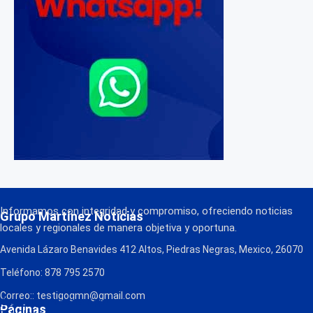
Informamos con integridad y compromiso, ofreciendo noticias
Grupo Martínez Noticias
locales y regionales de manera objetiva y oportuna.
Avenida Lázaro Benavides 412 Altos, Piedras Negras, Mexico, 26070
Teléfono: 878 795 2570
Correo:: testigogmn@gmail.com
¡Descarga nuestra App!
Páginas