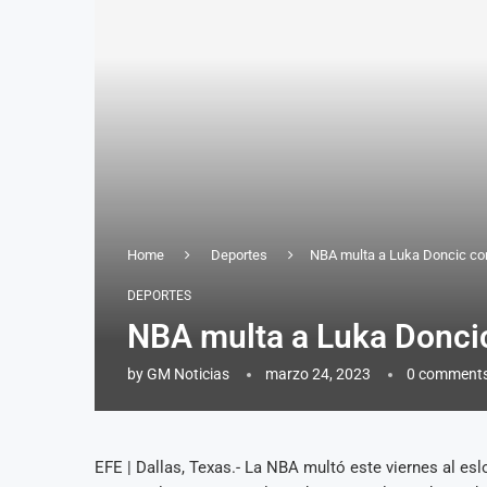
Home
Deportes
NBA multa a Luka Doncic con 
DEPORTES
NBA multa a Luka Doncic 
by
GM Noticias
marzo 24, 2023
0 comment
EFE | Dallas, Texas.- La NBA multó este viernes al esl