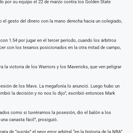
ido por su equipo el 22 de marzo contra los Golden State
zo el gesto del dinero con la mano derecha hacia un colegiado,
.
n 1.54 por jugar en el tercer período, cuando los árbitros
acer con los texanos posicionados en la otra mitad de campo,
la victoria de los Warriors y los Mavericks, que ven peligrar
posesión de los Mavs. La megafonía lo anunció. Luego hubo un
mbió la decisión y no nos lo dijo”, escribió entonces Mark
ados como si tuviéramos la posesión, dio el balón a los
una canasta fácil”, prosiguió.
ta de “quizás” el peor error arbitral “en la historia de la NBA”