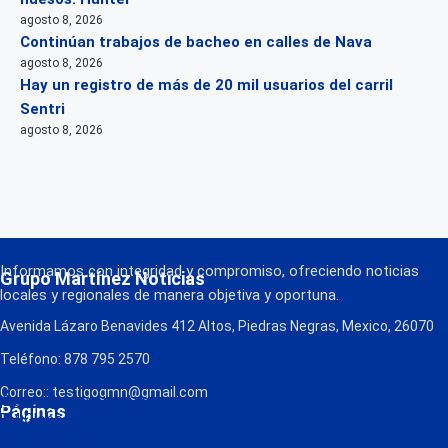
agosto 8, 2026
Continúan trabajos de bacheo en calles de Nava
agosto 8, 2026
Hay un registro de más de 20 mil usuarios del carril
Sentri
agosto 8, 2026
Informamos con integridad y compromiso, ofreciendo noticias
Grupo Martínez Noticias
locales y regionales de manera objetiva y oportuna.
Avenida Lázaro Benavides 412 Altos, Piedras Negras, Mexico, 26070
Teléfono: 878 795 2570
Correo:: testigogmn@gmail.com
¡Descarga nuestra App!
Páginas
FM Globo
La Consentida