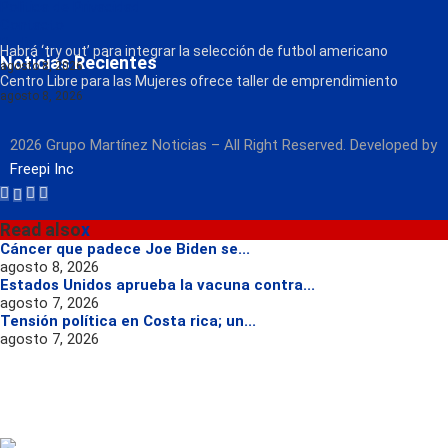
Política de Privacidad
Contacto
Radio
Habrá ‘try out’ para integrar la selección de futbol americano
Noticias Recientes
agosto 8, 2026
Centro Libre para las Mujeres ofrece taller de emprendimiento
agosto 8, 2026
2026 Grupo Martínez Noticias – All Right Reserved. Developed by
Freepi Inc
Read also
x
Cáncer que padece Joe Biden se...
agosto 8, 2026
Estados Unidos aprueba la vacuna contra...
agosto 7, 2026
Tensión política en Costa rica; un...
agosto 7, 2026