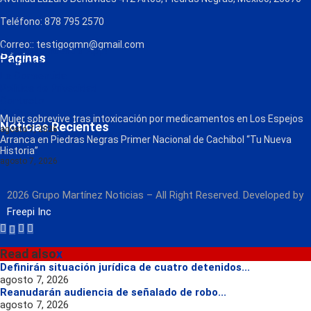
Teléfono: 878 795 2570
Correo:: testigogmn@gmail.com
¡Descarga nuestra App!
Páginas
FM Globo
La Consentida
Política de Privacidad
Contacto
Radio
Mujer sobrevive tras intoxicación por medicamentos en Los Espejos
Noticias Recientes
agosto 7, 2026
Arranca en Piedras Negras Primer Nacional de Cachibol “Tu Nueva
Historia”
agosto 7, 2026
2026 Grupo Martínez Noticias – All Right Reserved. Developed by
Freepi Inc
Read also
x
Definirán situación jurídica de cuatro detenidos...
agosto 7, 2026
Reanudarán audiencia de señalado de robo...
agosto 7, 2026