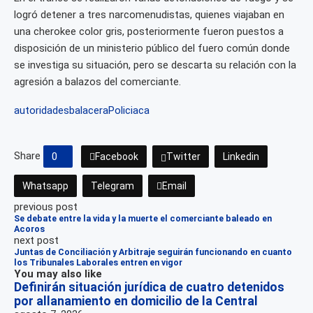
logró detener a tres narcomenudistas, quienes viajaban en
una cherokee color gris, posteriormente fueron puestos a
disposición de un ministerio público del fuero común donde
se investiga su situación, pero se descarta su relación con la
agresión a balazos del comerciante.
autoridades
balacera
Policiaca
Share
0
Facebook
Twitter
Linkedin
Whatsapp
Telegram
Email
previous post
Se debate entre la vida y la muerte el comerciante baleado en
Acoros
next post
Juntas de Conciliación y Arbitraje seguirán funcionando en cuanto
los Tribunales Laborales entren en vigor
You may also like
Definirán situación jurídica de cuatro detenidos
por allanamiento en domicilio de la Central