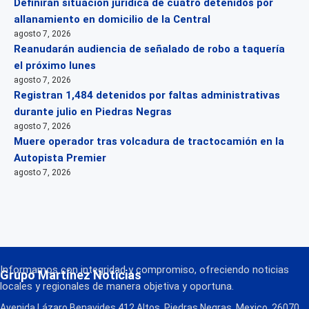
Definirán situación jurídica de cuatro detenidos por
allanamiento en domicilio de la Central
agosto 7, 2026
Reanudarán audiencia de señalado de robo a taquería
el próximo lunes
agosto 7, 2026
Registran 1,484 detenidos por faltas administrativas
durante julio en Piedras Negras
agosto 7, 2026
Muere operador tras volcadura de tractocamión en la
Autopista Premier
agosto 7, 2026
Informamos con integridad y compromiso, ofreciendo noticias
Grupo Martínez Noticias
locales y regionales de manera objetiva y oportuna.
Avenida Lázaro Benavides 412 Altos, Piedras Negras, Mexico, 26070