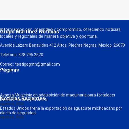
Informamos con integridad y compromiso, ofreciendo noticias
Grupo Martínez Noticias
locales y regionales de manera objetiva y oportuna.
Avenida Lázaro Benavides 412 Altos, Piedras Negras, Mexico, 26070
Teléfono: 878 795 2570
Correo:: testigogmn@gmail.com
¡Descarga nuestra App!
Páginas
FM Globo
La Consentida
Política de Privacidad
Contacto
Radio
Avanza Municipio en adquisición de maquinaria para fortalecer
Noticias Recientes
limpieza de arroyos en PN
agosto 6, 2026
Estados Unidos frena la exportación de aguacate michoacano por
alerta de seguridad.
agosto 6, 2026