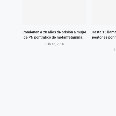
Condenan a 20 años de prisión a mujer
Hasta 15 llama
de PN por tráfico de metanfetamina...
peatones por 
julio 16, 2026
j