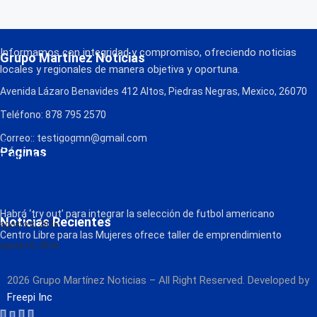
Informamos con integridad y compromiso, ofreciendo noticias
Grupo Martínez Noticias
locales y regionales de manera objetiva y oportuna.
Avenida Lázaro Benavides 412 Altos, Piedras Negras, Mexico, 26070
Teléfono: 878 795 2570
Correo:: testigogmn@gmail.com
¡Descarga nuestra App!
Páginas
FM Globo
La Consentida
Política de Privacidad
Contacto
Radio
Habrá ‘try out’ para integrar la selección de futbol americano
Noticias Recientes
agosto 8, 2026
Centro Libre para las Mujeres ofrece taller de emprendimiento
agosto 8, 2026
2026 Grupo Martínez Noticias – All Right Reserved. Developed by
Freepi Inc