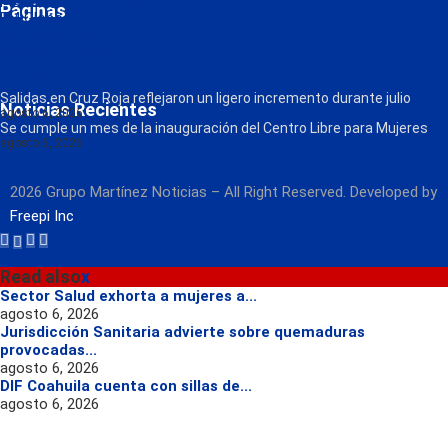
¡Descarga nuestra App!
Páginas
FM Globo
La Consentida
Política de Privacidad
Contacto
Radio
Salidas en Cruz Roja reflejaron un ligero incremento durante julio
Noticias Recientes
agosto 6, 2026
Se cumple un mes de la inauguración del Centro Libre para Mujeres
agosto 6, 2026
2026 Grupo Martínez Noticias – All Right Reserved. Developed by
Freepi Inc
Read also
x
Sector Salud exhorta a mujeres a...
agosto 6, 2026
Jurisdicción Sanitaria advierte sobre quemaduras
provocadas...
agosto 6, 2026
DIF Coahuila cuenta con sillas de...
agosto 6, 2026