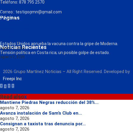
Teléfono: 878 795 2570
Correo:: testigogmn@gmail.com
¡Descarga nuestra App!
Páginas
FM Globo
La Consentida
Política de Privacidad
Contacto
Radio
Estados Unidos aprueba la vacuna contra la gripe de Moderna.
Noticias Recientes
agosto 7, 2026
Tensión política en Costa rica; un posible golpe de estado.
agosto 7, 2026
2026 Grupo Martínez Noticias – All Right Reserved. Developed by
Freepi Inc
Read also
x
Mantiene Piedras Negras reducción del 38%...
agosto 7, 2026
Avanza instalación de Sam’s Club en...
agosto 7, 2026
Consignan a taxista tras denuncia por...
agosto 7, 2026