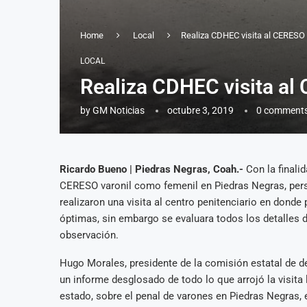
Home
Local
Realiza CDHEC visita al CERESO
LOCAL
Realiza CDHEC visita al
by
GM Noticias
octubre 3, 2019
0 comment
Ricardo Bueno | Piedras Negras, Coah.-
Con la finali
CERESO varonil como femenil en Piedras Negras, per
realizaron una visita al centro penitenciario en dond
óptimas, sin embargo se evaluara todos los detalles de
observación.
Hugo Morales, presidente de la comisión estatal de 
un informe desglosado de todo lo que arrojó la visita
estado, sobre el penal de varones en Piedras Negras, 