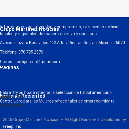
Informamos con integridad y compromiso, ofreciendo noticias
Grupo Martínez Noticias
locales y regionales de manera objetiva y oportuna.
Avenida Lázaro Benavides 412 Altos, Piedras Negras, Mexico, 26070
Teléfono: 878 795 2570
Correo:: testigogmn@gmail.com
¡Descarga nuestra App!
Páginas
FM Globo
La Consentida
Política de Privacidad
Contacto
Radio
Habrá ‘try out’ para integrar la selección de futbol americano
Noticias Recientes
agosto 8, 2026
Centro Libre para las Mujeres ofrece taller de emprendimiento
agosto 8, 2026
2026 Grupo Martínez Noticias – All Right Reserved. Developed by
Freepi Inc