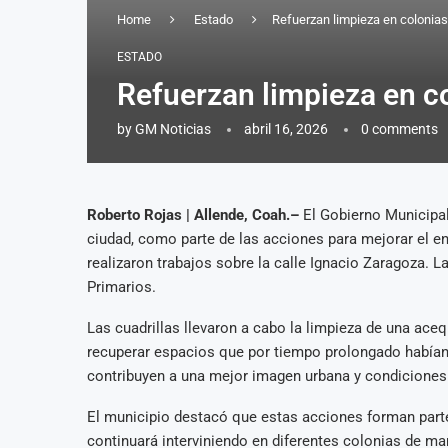
Home
Estado
Refuerzan limpieza en colonias
ESTADO
Refuerzan limpieza en c
by
GM Noticias
abril 16, 2026
0 comments
Roberto Rojas | Allende, Coah.–
El Gobierno Municipal
ciudad, como parte de las acciones para mejorar el e
realizaron trabajos sobre la calle Ignacio Zaragoza. 
Primarios.
Las cuadrillas llevaron a cabo la limpieza de una ace
recuperar espacios que por tiempo prolongado habían
contribuyen a una mejor imagen urbana y condiciones
El municipio destacó que estas acciones forman parte
continuará interviniendo en diferentes colonias de m