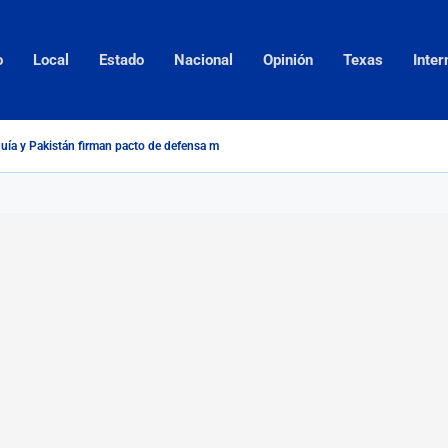
o
Local
Estado
Nacional
Opinión
Texas
Inter
quía y Pakistán firman pacto de defensa mutua