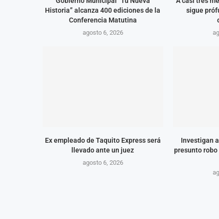
Gobierno Municipal “Tu Nueva
A casi tres m
Historia” alcanza 400 ediciones de la
sigue próf
Conferencia Matutina
agosto 6, 2026
ag
Ex empleado de Taquito Express será
Investigan a
llevado ante un juez
presunto robo 
agosto 6, 2026
ag