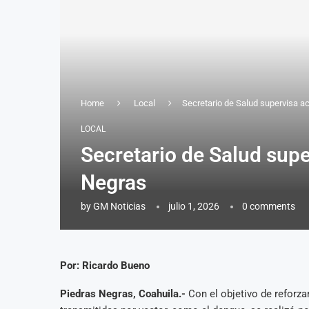
Home
Local
Secretario de Salud supervisa a
LOCAL
Secretario de Salud supe
Negras
by
GM Noticias
julio 1, 2026
0 comments
Por: Ricardo Bueno
Piedras Negras, Coahuila.-
Con el objetivo de reforz