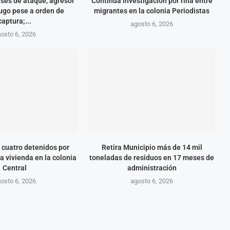
eses de ataque, agresor
Continúa investigación por riña entre
ugo pese a orden de
migrantes en la colonia Periodistas
captura;...
agosto 6, 2026
osto 6, 2026
 cuatro detenidos por
Retira Municipio más de 14 mil
a vivienda en la colonia
toneladas de residuos en 17 meses de
Central
administración
osto 6, 2026
agosto 6, 2026