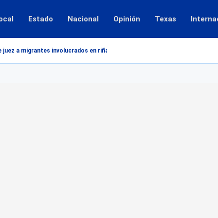
ocal
Estado
Nacional
Opinión
Texas
Interna
juez a migrantes involucrados en riña por delito de...