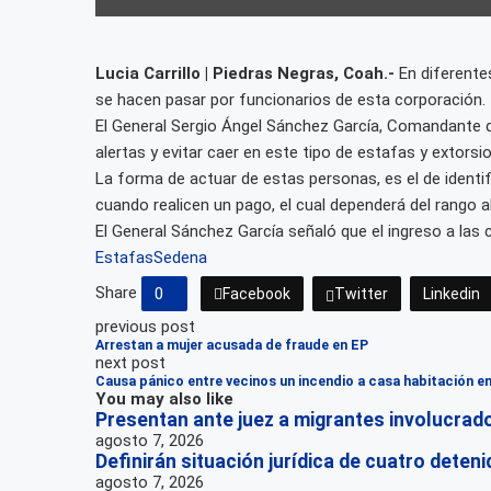
Lucia Carrillo | Piedras Negras, Coah.-
En diferente
se hacen pasar por funcionarios de esta corporación.
El General Sergio Ángel Sánchez García, Comandante de
alertas y evitar caer en este tipo de estafas y extorsi
La forma de actuar de estas personas, es el de ident
cuando realicen un pago, el cual dependerá del rango a
El General Sánchez García señaló que el ingreso a las
Estafas
Sedena
Share
0
Facebook
Twitter
Linkedin
previous post
Arrestan a mujer acusada de fraude en EP
next post
Causa pánico entre vecinos un incendio a casa habitación en 
You may also like
Presentan ante juez a migrantes involucrados
agosto 7, 2026
Definirán situación jurídica de cuatro deten
agosto 7, 2026