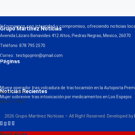
Informamos con integridad y compromiso, ofreciendo noticias local
Grupo Martínez Noticias
Avenida Lázaro Benavides 412 Altos, Piedras Negras, Mexico, 26070
Teléfono: 878 795 2570
Correo:: testigogmn@gmail.com
¡Descarga nuestra App!
Páginas
FM Globo
La Consentida
Política de Privacidad
Contacto
Radio
Muere operador tras volcadura de tractocamión en la Autopista Prem
Noticias Recientes
agosto 7, 2026
Mujer sobrevive tras intoxicación por medicamentos en Los Espejos
agosto 7, 2026
2026 Grupo Martínez Noticias – All Right Reserved. Developed by
Read also
x