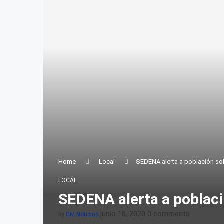
Home
Local
SEDENA alerta a población so
LOCAL
SEDENA alerta a poblac
junio 16, 2020
0 comments
by
GM Noticias