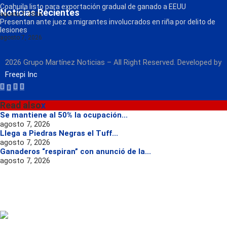
Radio
Coahuila listo para exportación gradual de ganado a EEUU
Noticias Recientes
agosto 7, 2026
Presentan ante juez a migrantes involucrados en riña por delito de
lesiones
agosto 7, 2026
2026 Grupo Martínez Noticias – All Right Reserved. Developed by
Freepi Inc
Read also
x
Se mantiene al 50% la ocupación...
agosto 7, 2026
Llega a Piedras Negras el Tuff...
agosto 7, 2026
Ganaderos “respiran” con anunció de la...
agosto 7, 2026