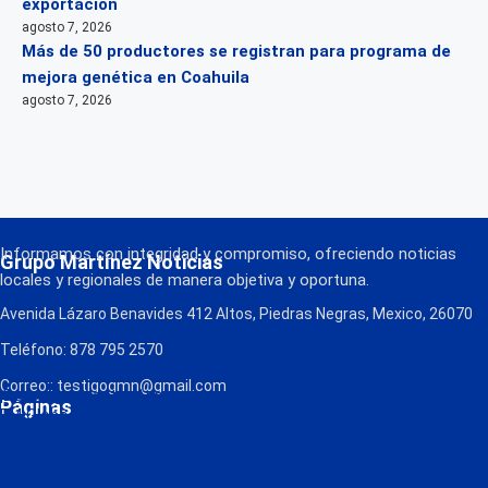
exportación
agosto 7, 2026
Más de 50 productores se registran para programa de
mejora genética en Coahuila
agosto 7, 2026
Informamos con integridad y compromiso, ofreciendo noticias
Grupo Martínez Noticias
locales y regionales de manera objetiva y oportuna.
Avenida Lázaro Benavides 412 Altos, Piedras Negras, Mexico, 26070
Teléfono: 878 795 2570
Correo:: testigogmn@gmail.com
¡Descarga nuestra App!
Páginas
FM Globo
La Consentida
Política de Privacidad
Contacto