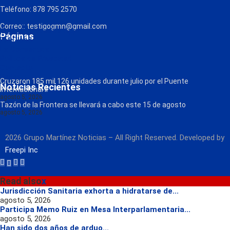
Teléfono: 878 795 2570
Correo:: testigogmn@gmail.com
¡Descarga nuestra App!
Páginas
FM Globo
La Consentida
Política de Privacidad
Contacto
Radio
Cruzaron 185 mil 126 unidades durante julio por el Puente
Noticias Recientes
Internacional II
agosto 5, 2026
Tazón de la Frontera se llevará a cabo este 15 de agosto
agosto 5, 2026
2026 Grupo Martínez Noticias – All Right Reserved. Developed by
Freepi Inc
Read also
x
Jurisdicción Sanitaria exhorta a hidratarse de...
agosto 5, 2026
Participa Memo Ruiz en Mesa Interparlamentaria...
agosto 5, 2026
Han sido dos años de arduo...