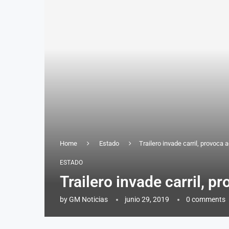
Home
Estado
Trailero invade carril, provoca 
ESTADO
Trailero invade carril, p
by
GM Noticias
junio 29, 2019
0 comments