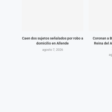
Caen dos sujetos señalados por robo a
Coronan a B
domicilio en Allende
Reina del 
agosto 7, 2026
ag