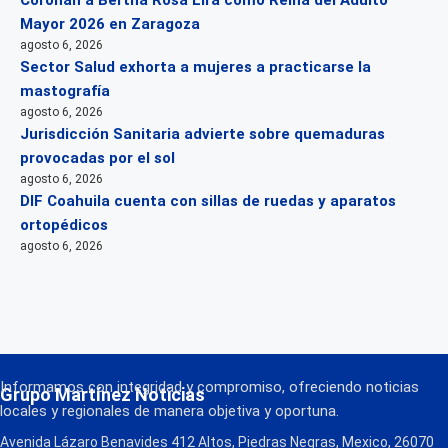
Coronan a Bertha Rosa Lira como Reina del Adulto
Mayor 2026 en Zaragoza
agosto 6, 2026
Sector Salud exhorta a mujeres a practicarse la
mastografía
agosto 6, 2026
Jurisdicción Sanitaria advierte sobre quemaduras
provocadas por el sol
agosto 6, 2026
DIF Coahuila cuenta con sillas de ruedas y aparatos
ortopédicos
agosto 6, 2026
Informamos con integridad y compromiso, ofreciendo noticias
Grupo Martínez Noticias
locales y regionales de manera objetiva y oportuna.
Avenida Lázaro Benavides 412 Altos, Piedras Negras, Mexico, 26070