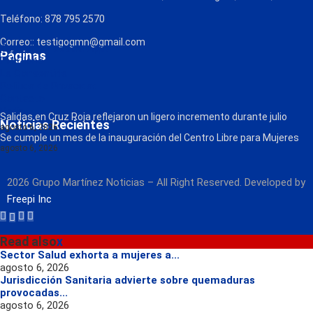
Teléfono: 878 795 2570
Correo:: testigogmn@gmail.com
¡Descarga nuestra App!
Páginas
FM Globo
La Consentida
Política de Privacidad
Contacto
Radio
Salidas en Cruz Roja reflejaron un ligero incremento durante julio
Noticias Recientes
agosto 6, 2026
Se cumple un mes de la inauguración del Centro Libre para Mujeres
agosto 6, 2026
2026 Grupo Martínez Noticias – All Right Reserved. Developed by
Freepi Inc
Read also
x
Sector Salud exhorta a mujeres a...
agosto 6, 2026
Jurisdicción Sanitaria advierte sobre quemaduras
provocadas...
agosto 6, 2026