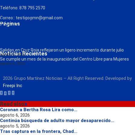
Teléfono: 878 795 2570
Correo:: testigogmn@gmail.com
¡Descarga nuestra App!
Páginas
FM Globo
La Consentida
Política de Privacidad
Contacto
Radio
Salidas en Cruz Roja reflejaron un ligero incremento durante julio
Noticias Recientes
agosto 6, 2026
Se cumple un mes de la inauguración del Centro Libre para Mujeres
agosto 6, 2026
2026 Grupo Martínez Noticias – All Right Reserved. Developed by
Freepi Inc
Read also
x
Coronan a Bertha Rosa Lira como...
agosto 6, 2026
Continúa búsqueda de adulto mayor desaparecido...
agosto 5, 2026
Tras captura en la frontera, Chad...