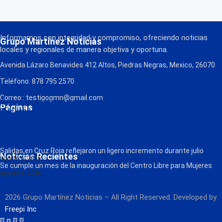
Informamos con integridad y compromiso, ofreciendo noticias
Grupo Martínez Noticias
locales y regionales de manera objetiva y oportuna.
Avenida Lázaro Benavides 412 Altos, Piedras Negras, Mexico, 26070
Teléfono: 878 795 2570
Correo:: testigogmn@gmail.com
¡Descarga nuestra App!
Páginas
FM Globo
La Consentida
Política de Privacidad
Contacto
Radio
Salidas en Cruz Roja reflejaron un ligero incremento durante julio
Noticias Recientes
agosto 6, 2026
Se cumple un mes de la inauguración del Centro Libre para Mujeres
agosto 6, 2026
2026 Grupo Martínez Noticias – All Right Reserved. Developed by
Freepi Inc