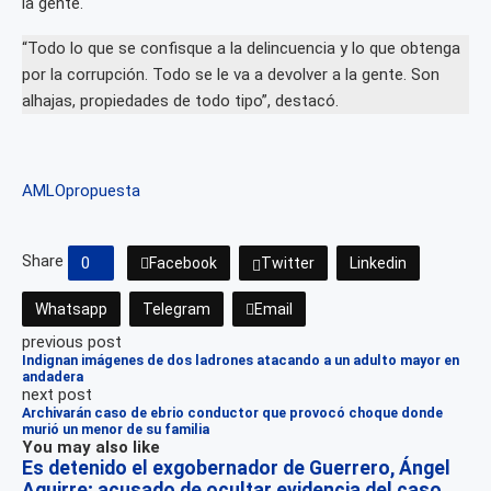
la gente.
“Todo lo que se confisque a la delincuencia y lo que obtenga
por la corrupción. Todo se le va a devolver a la gente. Son
alhajas, propiedades de todo tipo”, destacó.
AMLO
propuesta
Share
0
Facebook
Twitter
Linkedin
Whatsapp
Telegram
Email
previous post
Indignan imágenes de dos ladrones atacando a un adulto mayor en
andadera
next post
Archivarán caso de ebrio conductor que provocó choque donde
murió un menor de su familia
You may also like
Es detenido el exgobernador de Guerrero, Ángel
Aguirre; acusado de ocultar evidencia del caso...