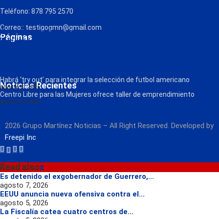
Teléfono: 878 795 2570
Correo:: testigogmn@gmail.com
¡Descarga nuestra App!
Páginas
FM Globo
La Consentida
Política de Privacidad
Contacto
Radio
Habrá ‘try out’ para integrar la selección de futbol americano
Noticias Recientes
agosto 8, 2026
Centro Libre para las Mujeres ofrece taller de emprendimiento
agosto 8, 2026
2026 Grupo Martínez Noticias – All Right Reserved. Developed by
Freepi Inc
Read also
x
Es detenido el exgobernador de Guerrero,...
agosto 7, 2026
EEUU anuncia nueva ofensiva contra el...
agosto 5, 2026
La Fiscalía catea cuatro centros de...