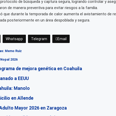
un protocolo de búsqueda y captura segura, logrando controlar y aseg
ron de manera preventiva para evitar riesgos a la familia.
mó que durante la temporada de calor aumenta el avistamiento de re
rada posteriormente en un área despoblada y segura.
Whatsapp
Telegram
Email
ias: Memo Ruiz
o Nopal 2026
ograma de mejora genética en Coahuila
 ganado a EEUU
ahuila: Manolo
cilio en Allende
 Adulto Mayor 2026 en Zaragoza