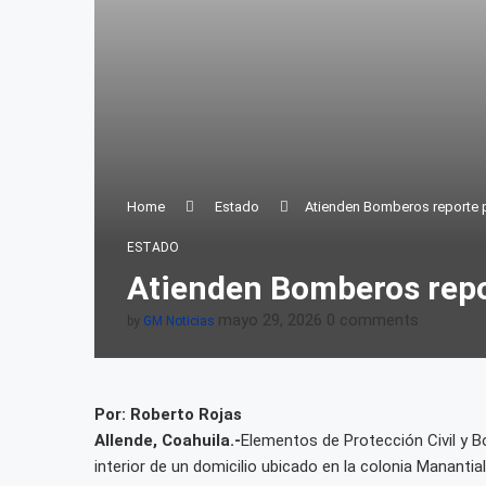
Home
Estado
Atienden Bomberos reporte p
ESTADO
Atienden Bomberos repor
mayo 29, 2026
0 comments
by
GM Noticias
Por: Roberto Rojas
Allende, Coahuila.-
Elementos de Protección Civil y B
interior de un domicilio ubicado en la colonia Manantial