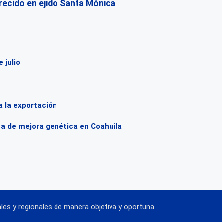
ecido en ejido Santa Mónica
 julio
a la exportación
ma de mejora genética en Coahuila
es y regionales de manera objetiva y oportuna.