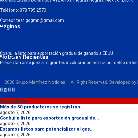
Avenida Lázaro Benavides 412 Altos, Piedras Negras, Mexico, 26070
Teléfono: 878 795 2570
Correo:: testigogmn@gmail.com
¡Descarga nuestra App!
Páginas
FM Globo
La Consentida
Política de Privacidad
Contacto
Radio
Coahuila listo para exportación gradual de ganado a EEUU
Noticias Recientes
agosto 7, 2026
Presentan ante juez a migrantes involucrados en riña por delito de le
agosto 7, 2026
2026 Grupo Martínez Noticias – All Right Reserved. Developed by
Read also
x
Más de 50 productores se registran...
agosto 7, 2026
Coahuila listo para exportación gradual de...
agosto 7, 2026
Estamos listos para potencializar el gas...
agosto 7, 2026