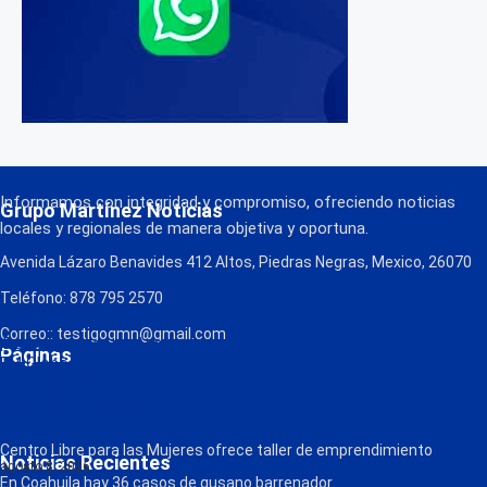
Informamos con integridad y compromiso, ofreciendo noticias
Grupo Martínez Noticias
locales y regionales de manera objetiva y oportuna.
Avenida Lázaro Benavides 412 Altos, Piedras Negras, Mexico, 26070
Teléfono: 878 795 2570
Correo:: testigogmn@gmail.com
¡Descarga nuestra App!
Páginas
FM Globo
La Consentida
Política de Privacidad
Contacto
Radio
Centro Libre para las Mujeres ofrece taller de emprendimiento
Noticias Recientes
agosto 8, 2026
En Coahuila hay 36 casos de gusano barrenador