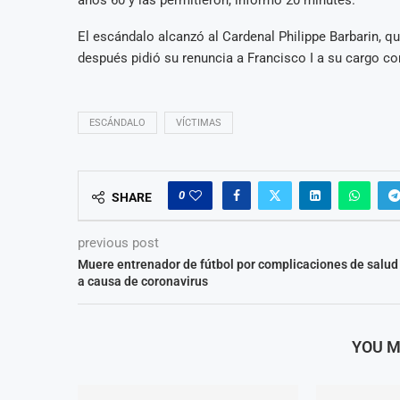
años 60 y las permitieron, informó 20 minutes.
El escándalo alcanzó al Cardenal Philippe Barbarin, q
después pidió su renuncia a Francisco I a su cargo com
ESCÁNDALO
VÍCTIMAS
0
SHARE
previous post
Muere entrenador de fútbol por complicaciones de salud
a causa de coronavirus
YOU M