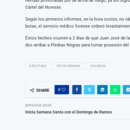
heridas provocadas por de arma de fuego, ya sin signo
Cártel del Noreste.
Según los primeros informes, en la hora occiso, no ide
botas, el servicio médico forense ordenó levantamiento
Éstos hechos ocurren a 2 días de que Juan José de la
dos arribar a Piedras Negras para tomar posesión del
EJECUTADO
FIN DE SEMANA
VIOLENCIA
0
SHARE
previous post
Inicia Semana Santa con el Domingo de Ramos