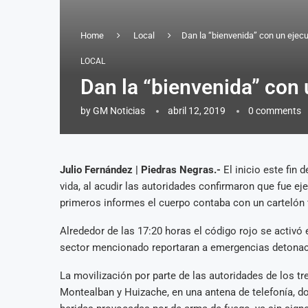
Home
Local
Dan la “bienvenida” con un ejec
LOCAL
Dan la “bienvenida” con 
by
GM Noticias
abril 12, 2019
0 comments
Julio Fernández | Piedras Negras.-
El inicio este fin 
vida, al acudir las autoridades confirmaron que fue ej
primeros informes el cuerpo contaba con un cartelón f
Alrededor de las 17:20 horas el código rojo se activó
sector mencionado reportaran a emergencias detonac
La movilización por parte de las autoridades de los tr
Montealban y Huizache, en una antena de telefonía, d