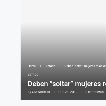
Home
Estado
Deben “soltar” mujeres relacio
ESTADO
Deben “soltar” mujeres r
by
GM Noticias
abril 23, 2019
0 comments