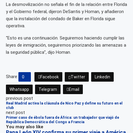
La desmovilización no señala el fin de la relación entre Florida
y el Gobierno federal, dijeron DeSantis y Homan, y añadieron
que la instalación del condado de Baker en Florida sigue
operativa.
“Esto es una continuación. Seguiremos haciendo cumplir las
leyes de inmigración, seguiremos priorizando las amenazas a
la seguridad pública”, dijo Homan.
Share
0
Facebook
Twitter
Linkedin
Whatsapp
Telegram
Email
previous post
Real Madrid activa la cláusula de Nico Paz y define su futuro en el
club
next post
Primer caso de ébola fuera de África: un trabajador que viajó de
República Democrática del Congo a Francia
You may also like
Papa León XIV confirma su primer viaje a América