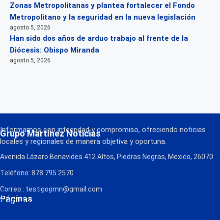
Zonas Metropolitanas y plantea fortalecer el Fondo
Metropolitano y la seguridad en la nueva legislación
agosto 5, 2026
Han sido dos años de arduo trabajo al frente de la
Diócesis: Obispo Miranda
agosto 5, 2026
Informamos con integridad y compromiso, ofreciendo noticias
Grupo Martínez Noticias
locales y regionales de manera objetiva y oportuna.
Avenida Lázaro Benavides 412 Altos, Piedras Negras, Mexico, 26070
Teléfono: 878 795 2570
Correo:: testigogmn@gmail.com
¡Descarga nuestra App!
Páginas
FM Globo
La Consentida