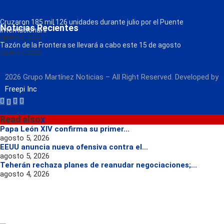
Política de Privacidad
Contacto
Radio
Cruzaron 185 mil 126 unidades durante julio por el Puente
Noticias Recientes
Internacional II
agosto 5, 2026
Tazón de la Frontera se llevará a cabo este 15 de agosto
agosto 5, 2026
2026 Grupo Martínez Noticias – All Right Reserved. Developed by
Freepi Inc
Read also
x
Papa León XIV confirma su primer...
agosto 5, 2026
EEUU anuncia nueva ofensiva contra el...
agosto 5, 2026
Teherán rechaza planes de reanudar negociaciones;...
agosto 4, 2026