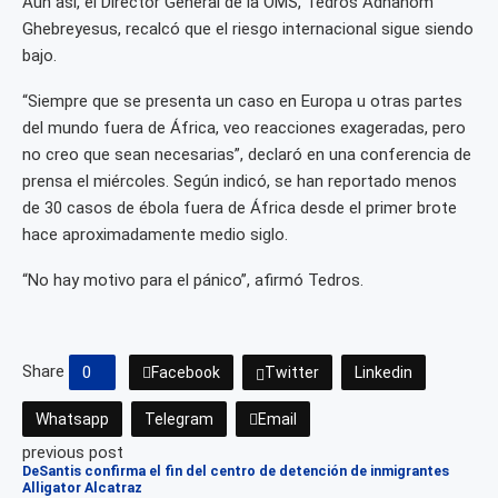
Aun así, el Director General de la OMS, Tedros Adhanom
Ghebreyesus, recalcó que el riesgo internacional sigue siendo
bajo.
“Siempre que se presenta un caso en Europa u otras partes
del mundo fuera de África, veo reacciones exageradas, pero
no creo que sean necesarias”, declaró en una conferencia de
prensa el miércoles. Según indicó, se han reportado menos
de 30 casos de ébola fuera de África desde el primer brote
hace aproximadamente medio siglo.
“No hay motivo para el pánico”, afirmó Tedros.
Share
0
Facebook
Twitter
Linkedin
Whatsapp
Telegram
Email
previous post
DeSantis confirma el fin del centro de detención de inmigrantes
Alligator Alcatraz