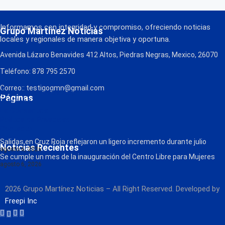
Informamos con integridad y compromiso, ofreciendo noticias
Grupo Martínez Noticias
locales y regionales de manera objetiva y oportuna.
Avenida Lázaro Benavides 412 Altos, Piedras Negras, Mexico, 26070
Teléfono: 878 795 2570
Correo:: testigogmn@gmail.com
¡Descarga nuestra App!
Páginas
FM Globo
La Consentida
Política de Privacidad
Contacto
Radio
Salidas en Cruz Roja reflejaron un ligero incremento durante julio
Noticias Recientes
agosto 6, 2026
Se cumple un mes de la inauguración del Centro Libre para Mujeres
agosto 6, 2026
2026 Grupo Martínez Noticias – All Right Reserved. Developed by
Freepi Inc