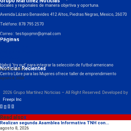
Grupo Martínez Noticias
locales y regionales de manera objetiva y oportuna.
Avenida Lázaro Benavides 412 Altos, Piedras Negras, Mexico, 26070
Teléfono: 878 795 2570
Correo:: testigogmn@gmail.com
¡Descarga nuestra App!
Páginas
FM Globo
La Consentida
Política de Privacidad
Contacto
Radio
Habrá ‘try out’ para integrar la selección de futbol americano
Noticias Recientes
agosto 8, 2026
Centro Libre para las Mujeres ofrece taller de emprendimiento
agosto 8, 2026
2026 Grupo Martínez Noticias – All Right Reserved. Developed by
Freepi Inc
Read also
x
Realizan segunda Asamblea Informativa TNH con...
agosto 8, 2026