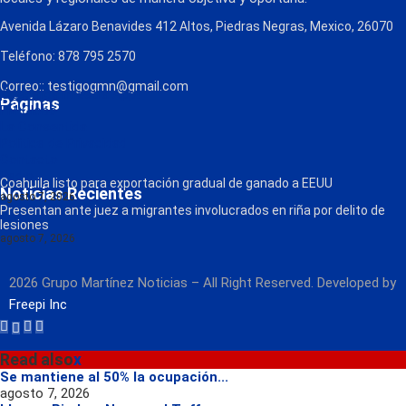
Avenida Lázaro Benavides 412 Altos, Piedras Negras, Mexico, 26070
Teléfono: 878 795 2570
Correo:: testigogmn@gmail.com
¡Descarga nuestra App!
Páginas
FM Globo
La Consentida
Política de Privacidad
Contacto
Radio
Coahuila listo para exportación gradual de ganado a EEUU
Noticias Recientes
agosto 7, 2026
Presentan ante juez a migrantes involucrados en riña por delito de
lesiones
agosto 7, 2026
2026 Grupo Martínez Noticias – All Right Reserved. Developed by
Freepi Inc
Read also
x
Se mantiene al 50% la ocupación...
agosto 7, 2026