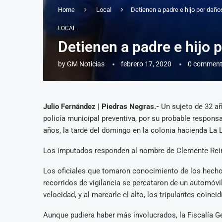
Home
Local
Detienen a padre e hijo por daño
LOCAL
Detienen a padre e hijo 
by
GM Noticias
febrero 17, 2020
0 commen
Julio Fernández | Piedras Negras.-
Un sujeto de 32 añ
policía municipal preventiva, por su probable respons
años, la tarde del domingo en la colonia hacienda La 
Los imputados responden al nombre de Clemente Rein
Los oficiales que tomaron conocimiento de los hechos,
recorridos de vigilancia se percataron de un automóvil
velocidad, y al marcarle el alto, los tripulantes coinc
Aunque pudiera haber más involucrados, la Fiscalía G