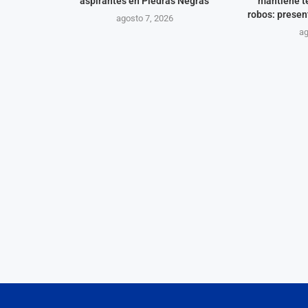
aspirantes en Piedras Negras
mantiene te
robos: present
agosto 7, 2026
ag