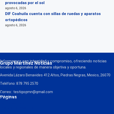
provocadas por el sol
agosto 6, 2026
DIF Coahuila cuenta con sillas de ruedas y aparatos
ortopédicos
agosto 6, 2026
Informamos con integridad y compromiso, ofreciendo noticias
Grupo Martínez Noticias
locales y regionales de manera objetiva y oportuna.
Avenida Lázaro Benavides 412 Altos, Piedras Negras, Mexico, 26070
Teléfono: 878 795 2570
Correo:: testigogmn@gmail.com
¡Descarga nuestra App!
Páginas
FM Globo
La Consentida
Política de Privacidad
Contacto