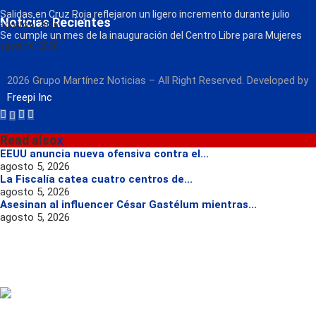
Radio
Salidas en Cruz Roja reflejaron un ligero incremento durante julio
Noticias Recientes
agosto 6, 2026
Se cumple un mes de la inauguración del Centro Libre para Mujeres
agosto 6, 2026
2026 Grupo Martínez Noticias – All Right Reserved. Developed by
Freepi Inc
Read also
x
EEUU anuncia nueva ofensiva contra el...
agosto 5, 2026
La Fiscalía catea cuatro centros de...
agosto 5, 2026
Asesinan al influencer César Gastélum mientras...
agosto 5, 2026