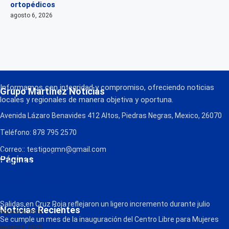
ortopédicos
agosto 6, 2026
Informamos con integridad y compromiso, ofreciendo noticias
Grupo Martínez Noticias
locales y regionales de manera objetiva y oportuna.
Avenida Lázaro Benavides 412 Altos, Piedras Negras, Mexico, 26070
Teléfono: 878 795 2570
Correo:: testigogmn@gmail.com
¡Descarga nuestra App!
Páginas
FM Globo
La Consentida
Política de Privacidad
Contacto
Radio
Salidas en Cruz Roja reflejaron un ligero incremento durante julio
Noticias Recientes
agosto 6, 2026
Se cumple un mes de la inauguración del Centro Libre para Mujeres
agosto 6, 2026