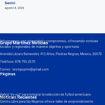
Sentri
agosto 8, 2026
Informamos con integridad y compromiso, ofreciendo noticias
Grupo Martínez Noticias
locales y regionales de manera objetiva y oportuna.
Avenida Lázaro Benavides 412 Altos, Piedras Negras, Mexico, 26070
Teléfono: 878 795 2570
Correo:: testigogmn@gmail.com
¡Descarga nuestra App!
Páginas
FM Globo
La Consentida
Política de Privacidad
Contacto
Radio
Habrá ‘try out’ para integrar la selección de futbol americano
Noticias Recientes
agosto 8, 2026
Centro Libre para las Mujeres ofrece taller de emprendimiento