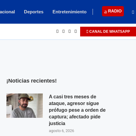
RADIO
acional
Deportes
Entretenimiento
CANAL DE WHATSAPP
¡Noticias recientes!
A casi tres meses de
ataque, agresor sigue
prófugo pese a orden de
captura; afectado pide
justicia
agosto 6, 2026