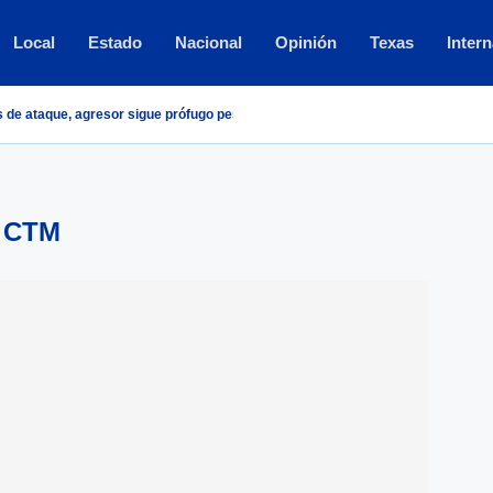
Local
Estado
Nacional
Opinión
Texas
Intern
 de ataque, agresor sigue prófugo pese a...
CTM