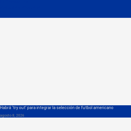
La Consentida
Política de Privacidad
Contacto
Radio
Noticias Recientes
Habrá ‘try out’ para integrar la selección de futbol americano
agosto 8, 2026