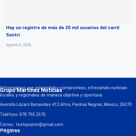
Hay un registro de más de 20 mil usuarios del carril
Sentri
agosto 8, 2026
Informamos con integridad y compromiso, ofreciendo noticias
Grupo Martínez Noticias
locales y regionales de manera objetiva y oportuna.
Avenida Lázaro Benavides 412 Altos, Piedras Negras, Mexico, 26070
Teléfono: 878 795 2570
Correo:: testigogmn@gmail.com
¡Descarga nuestra App!
Páginas
FM Globo