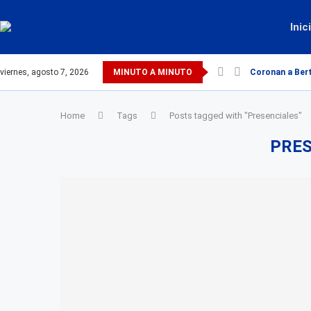
Inic
viernes, agosto 7, 2026
MINUTO A MINUTO
Coronan a Bert
Home
Tags
Posts tagged with "Presenciales"
PRES