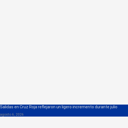
Salidas en Cruz Roja reflejaron un ligero incremento durante julio
agosto 6, 2026