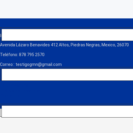
Grupo Martínez Noticias
Informamos con integridad y compromiso, ofreciendo noticias local
Avenida Lázaro Benavides 412 Altos, Piedras Negras, Mexico, 26070
Teléfono: 878 795 2570
Correo:: testigogmn@gmail.com
Páginas
¡Descarga nuestra App!
FM Globo
La Consentida
Política de Privacidad
Contacto
Radio
Noticias Recientes