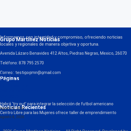
Informamos con integridad y compromiso, ofreciendo noticias
Grupo Martínez Noticias
locales y regionales de manera objetiva y oportuna.
Avenida Lázaro Benavides 412 Altos, Piedras Negras, Mexico, 26070
Teléfono: 878 795 2570
Correo:: testigogmn@gmail.com
¡Descarga nuestra App!
Páginas
FM Globo
La Consentida
Política de Privacidad
Contacto
Radio
Habrá ‘try out’ para integrar la selección de futbol americano
Noticias Recientes
agosto 8, 2026
Centro Libre para las Mujeres ofrece taller de emprendimiento
agosto 8, 2026