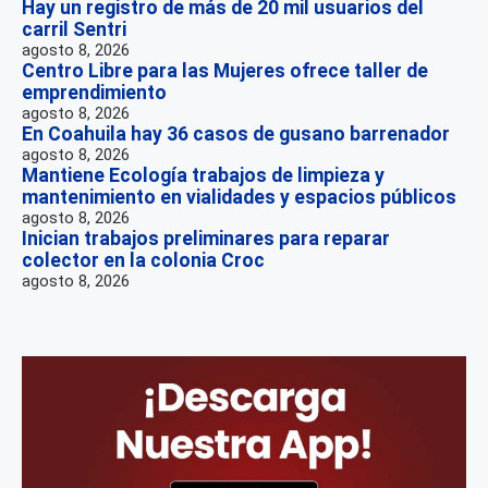
Hay un registro de más de 20 mil usuarios del
carril Sentri
agosto 8, 2026
Centro Libre para las Mujeres ofrece taller de
emprendimiento
agosto 8, 2026
En Coahuila hay 36 casos de gusano barrenador
agosto 8, 2026
Mantiene Ecología trabajos de limpieza y
mantenimiento en vialidades y espacios públicos
agosto 8, 2026
Inician trabajos preliminares para reparar
colector en la colonia Croc
agosto 8, 2026