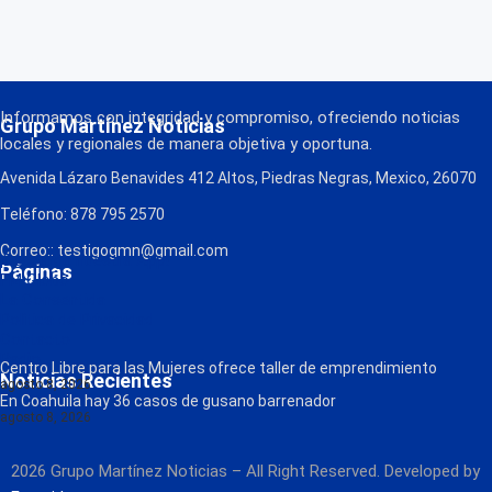
Informamos con integridad y compromiso, ofreciendo noticias
Grupo Martínez Noticias
locales y regionales de manera objetiva y oportuna.
Avenida Lázaro Benavides 412 Altos, Piedras Negras, Mexico, 26070
Teléfono: 878 795 2570
Correo:: testigogmn@gmail.com
¡Descarga nuestra App!
Páginas
FM Globo
La Consentida
Política de Privacidad
Contacto
Radio
Centro Libre para las Mujeres ofrece taller de emprendimiento
Noticias Recientes
agosto 8, 2026
En Coahuila hay 36 casos de gusano barrenador
agosto 8, 2026
2026 Grupo Martínez Noticias – All Right Reserved. Developed by