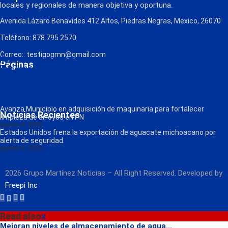
locales y regionales de manera objetiva y oportuna.
Avenida Lázaro Benavides 412 Altos, Piedras Negras, Mexico, 26070
Teléfono: 878 795 2570
Correo:: testigogmn@gmail.com
¡Descarga nuestra App!
Páginas
FM Globo
La Consentida
Política de Privacidad
Contacto
Radio
Avanza Municipio en adquisición de maquinaria para fortalecer
Noticias Recientes
limpieza de arroyos en PN
agosto 6, 2026
Estados Unidos frena la exportación de aguacate michoacano por
alerta de seguridad.
agosto 6, 2026
2026 Grupo Martínez Noticias – All Right Reserved. Developed by
Freepi Inc
Read also
x
Mejoran niveles de almacenamiento de agua...