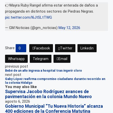
👉Mayra Ruby Rangel afirma estar enterada de daños a
propaganda en distintos sectores de Piedras Negras.
pic.twitter.com/l6JtSLtTWG
— GM Noticias (@gm_noticias)
May 12, 2026
Share
0
Facebook
Twitter
Linkedin
Whatsapp
Telegram
Email
previous post
Bebé de un año ingresa a hospital tras ingerir cloro
next post
Gaby López reafirma compromiso ciudadano durante recorrido en
la colonia Hidalgo
You may also like
Supervisa Jacobo Rodríguez avances de
pavimentación en la colonia Mundo Nuevo
agosto 6, 2026
Gobierno Municipal “Tu Nueva Historia” alcanza
400 ediciones de la Conferencia Matutina