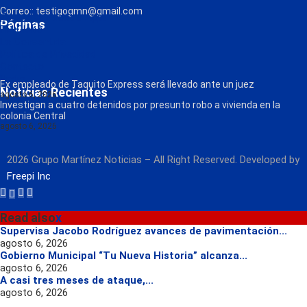
Correo:: testigogmn@gmail.com
¡Descarga nuestra App!
Páginas
FM Globo
La Consentida
Política de Privacidad
Contacto
Radio
Ex empleado de Taquito Express será llevado ante un juez
Noticias Recientes
agosto 6, 2026
Investigan a cuatro detenidos por presunto robo a vivienda en la
colonia Central
agosto 6, 2026
2026 Grupo Martínez Noticias – All Right Reserved. Developed by
Freepi Inc
Read also
x
Supervisa Jacobo Rodríguez avances de pavimentación...
agosto 6, 2026
Gobierno Municipal “Tu Nueva Historia” alcanza...
agosto 6, 2026
A casi tres meses de ataque,...
agosto 6, 2026