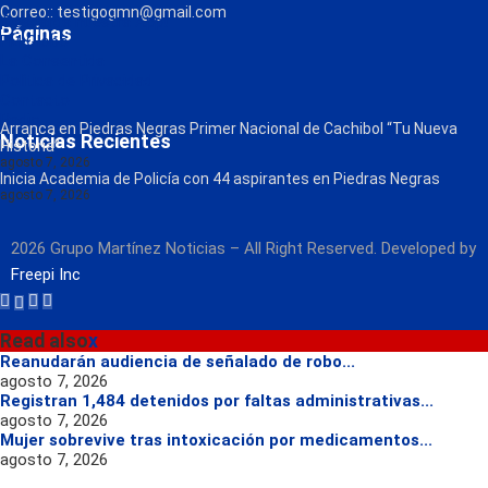
Correo:: testigogmn@gmail.com
¡Descarga nuestra App!
Páginas
FM Globo
La Consentida
Política de Privacidad
Contacto
Radio
Arranca en Piedras Negras Primer Nacional de Cachibol “Tu Nueva
Noticias Recientes
Historia”
agosto 7, 2026
Inicia Academia de Policía con 44 aspirantes en Piedras Negras
agosto 7, 2026
2026 Grupo Martínez Noticias – All Right Reserved. Developed by
Freepi Inc
Read also
x
Reanudarán audiencia de señalado de robo...
agosto 7, 2026
Registran 1,484 detenidos por faltas administrativas...
agosto 7, 2026
Mujer sobrevive tras intoxicación por medicamentos...
agosto 7, 2026